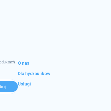
oduktach,
O nas
Dla hydraulików
Usługi