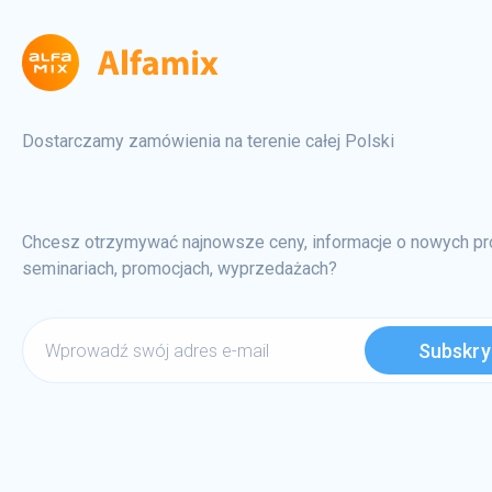
Dostarczamy zamówienia na terenie całej Polski
Chcesz otrzymywać najnowsze ceny, informacje o nowych pr
seminariach, promocjach, wyprzedażach?
Wprowadź
swój
adres
e-
mail