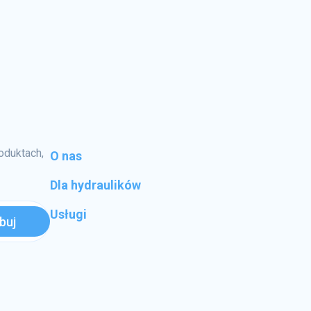
oduktach,
O nas
Dla hydraulików
Usługi